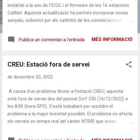
instal·lat a la seu de l'ICGC i el firmware de les 16 estacions
CatNet. Aquesta actualització ha permès incorporar noves
senyals, sobretot per als satèl·lits de les constel·lacions
Galileo i BeiDou, millorant així el servei que se'n deriva per als
usuaris. Entre altres, també s'ha millorat els procediment
MÉS INFORMACIÓ
Publica un comentari a l'entrada
d'autenticació dels usuaris, el retard en el procés de les
dades i lliurament de les correccions, la nova versió NTRIP
v2.0, el contingut dels missatges 1030 i 1031 de RTCM. No
CREU: Estació fora de servei
preveiem problemes per als usuaris deguts a l'actualització
però, en qualsevol cas, si observeu quelcom inusual no
de desembre 20, 2022
dubteu a fer-nos-ho saber a través d'aquest mateix blog o a
través del correu geofons@icgc.cat .
A causa d'un problema tècnic a l'estació CREU, aquesta
està fora de servei des del passat DoY 350 (16/12/2022) a
les 8:00 (hora GPS). S'està treballant per resoldre el
problema a la major brevetat possible. El problema no afecta
els serveis en temps real del càster NTRIP, que estan
disponibles a la zona gràcies a la redundància d'estacions
de la xarxa CatNet, i a les dades de les estacions que l'ICGC